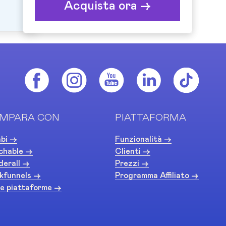
Acquista ora ->
MPARA CON
PIATTAFORMA
bi ->
Funzionalità ->
chable ->
Clienti ->
derall ->
Prezzi ->
kfunnels ->
Programma Affiliato ->
e piattaforme ->