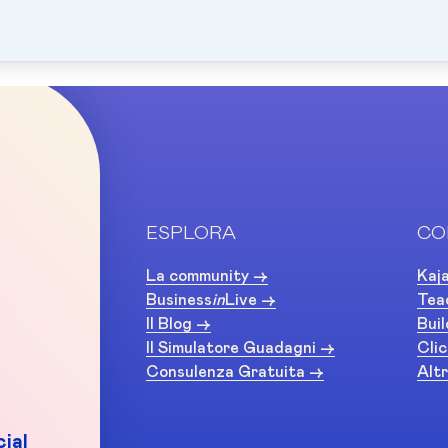
ESPLORA
CO
La community ->
Kaja
Business
in
Live ->
Tea
Il Blog ->
Buil
Il Simulatore Guadagni ->
Clic
Consulenza Gratuita ->
Altr
ial