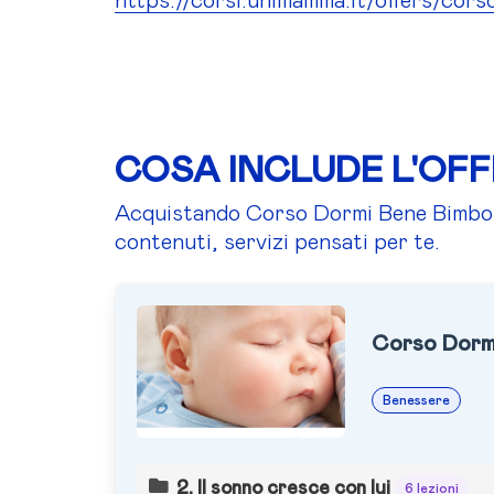
https://corsi.unimamma.it/offers/cor
COSA INCLUDE L'OF
Acquistando Corso Dormi Bene Bimbo (0
contenuti, servizi pensati per te.
Corso Dormi
Benessere
2. Il sonno cresce con lui
6 lezioni