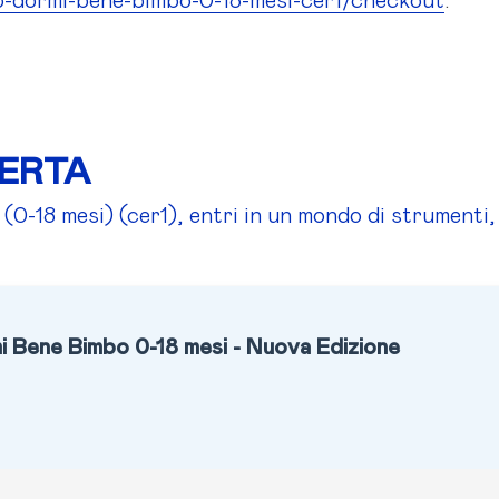
so-dormi-bene-bimbo-0-18-mesi-cer1/checkout
.
FERTA
-18 mesi) (cer1), entri in un mondo di strumenti,
 Bene Bimbo 0-18 mesi - Nuova Edizione