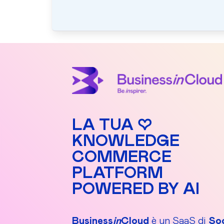
LA TUA ♡
KNOWLEDGE
COMMERCE
PLATFORM
POWERED BY AI
Business
in
Cloud
è un SaaS di
Soc