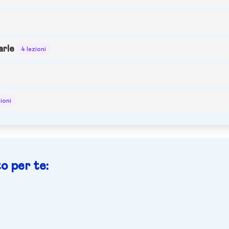
arle
4 lezioni
zioni
o per te: