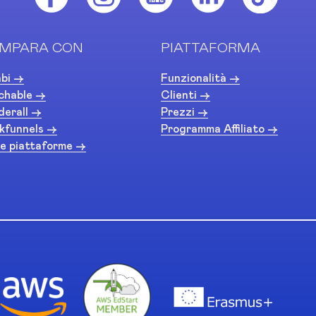
MPARA CON
PIATTAFORMA
bi ->
Funzionalità ->
chable ->
Clienti ->
derall ->
Prezzi ->
kfunnels ->
Programma Affiliato ->
e piattaforme ->