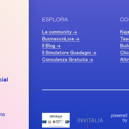
ESPLORA
CO
La community ->
Kaja
Business
in
Live ->
Tea
Il Blog ->
Buil
Il Simulatore Guadagni ->
Clic
Consulenza Gratuita ->
Altr
ial
ma