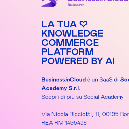
LA TUA ♡
KNOWLEDGE
COMMERCE
PLATFORM
POWERED BY AI
Business
in
Cloud
è un SaaS di
Soc
Academy S.r.l.
Scopri di più su Social Academy
Via Nicola Ricciotti, 11, 00195 Ro
REA RM 1495438