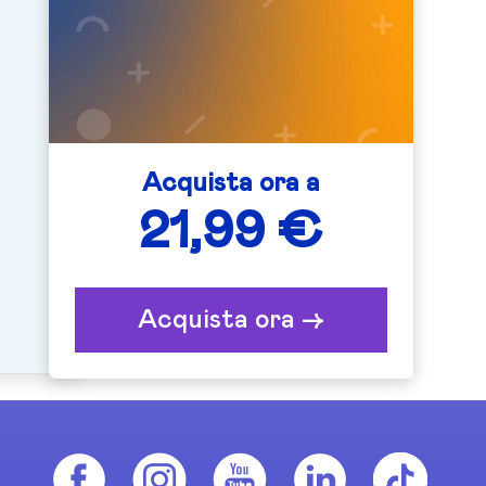
Acquista ora a
21,99 €
Acquista ora ->