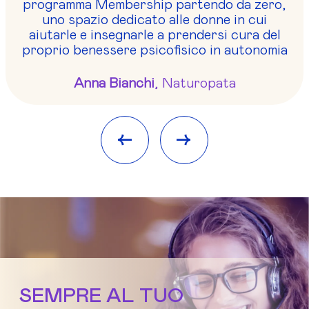
programma Membership partendo da zero,
uno spazio dedicato alle donne in cui
aiutarle e insegnarle a prendersi cura del
proprio benessere psicofisico in autonomia
Anna Bianchi
, Naturopata
<-
->
SEMPRE AL TUO