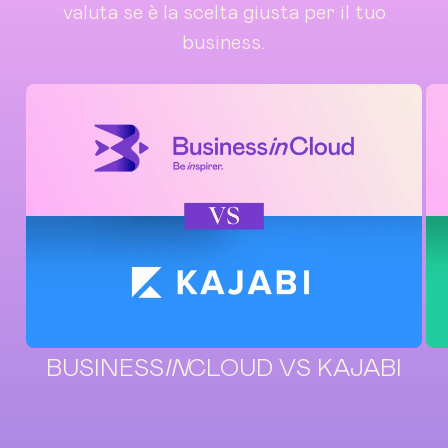
valuta se è la scelta giusta per il tuo
business.
BUSINESS
IN
CLOUD VS KAJABI