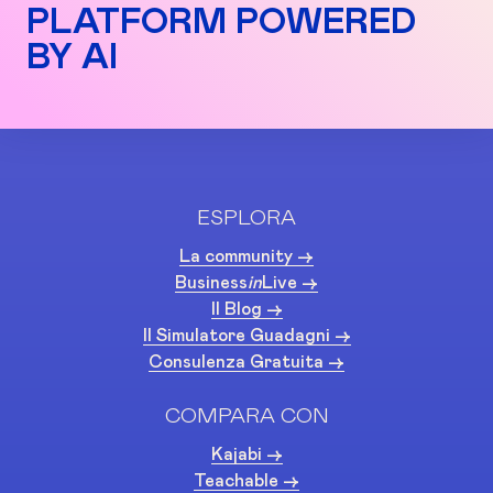
PLATFORM POWERED
BY AI
ESPLORA
La community ->
Business
in
Live ->
Il Blog ->
Il Simulatore Guadagni ->
Consulenza Gratuita ->
COMPARA CON
Kajabi ->
Teachable ->