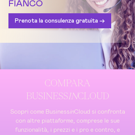
FIANCO
Prenota la consulenza gratuita ->
COMPARA
BUSINESS
IN
CLOUD
Scopri come Business
in
Cloud si confronta
con altre piattaforme, comprese le sue
funzionalità, i prezzi e i pro e contro, e