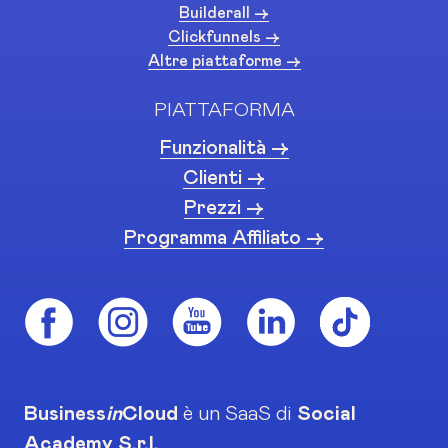
Builderall ->
Clickfunnels ->
Altre piattaforme ->
PIATTAFORMA
Funzionalità ->
Clienti ->
Prezzi ->
Programma Affiliato ->
Business
in
Cloud
è un SaaS di
Social
Academy S.r.l.