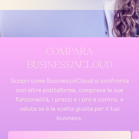
COMPARA
BUSINESS
IN
CLOUD
Scopri come Business
in
Cloud si confronta
con altre piattaforme, comprese le sue
funzionalità, i prezzi e i pro e contro, e
valuta se è la scelta giusta per il tuo
business.