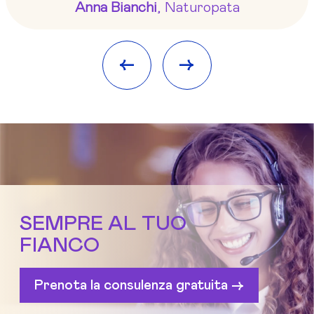
Anna Bianchi
, Naturopata
<-
->
SEMPRE AL TUO
FIANCO
Prenota la consulenza gratuita ->