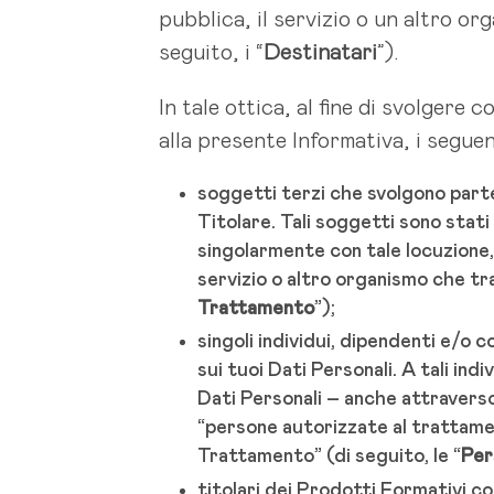
pubblica, il servizio o un altro or
seguito, i “
Destinatari
”).
In tale ottica, al fine di svolgere 
alla presente Informativa, i seguen
soggetti terzi che svolgono parte
Titolare. Tali soggetti sono stat
singolarmente con tale locuzione, a
servizio o altro organismo che tra
Trattamento
”);
singoli individui, dipendenti e/o 
sui tuoi Dati Personali. A tali ind
Dati Personali – anche attraverso
“persone autorizzate al trattamen
Trattamento” (di seguito, le “
Per
titolari dei Prodotti Formativi c