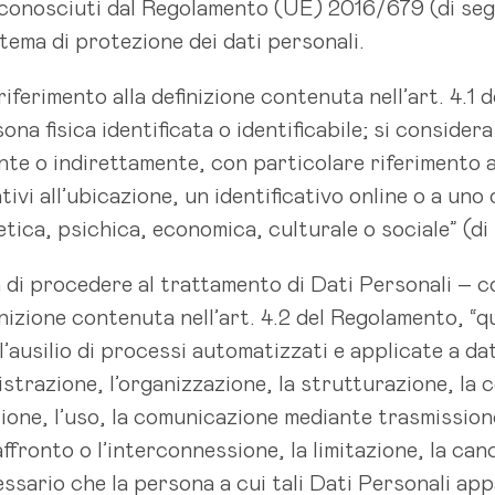
 riconosciuti dal Regolamento (UE) 2016/679 (di seg
n tema di protezione dei dati personali.
riferimento alla definizione contenuta nell’art. 4.1 
a fisica identificata o identificabile; si considera 
nte o indirettamente, con particolare riferimento a
tivi all’ubicazione, un identificativo online o a uno 
netica, psichica, economica, culturale o sociale” (di 
 di procedere al trattamento di Dati Personali – c
nizione contenuta nell’art. 4.2 del Regolamento, “q
ausilio di processi automatizzati e applicate a dati
istrazione, l’organizzazione, la strutturazione, la
zione, l’uso, la comunicazione mediante trasmissione
ffronto o l’interconnessione, la limitazione, la canc
cessario che la persona a cui tali Dati Personali ap