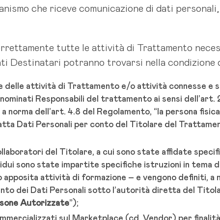
ganismo che riceve comunicazione di dati personali, c
correttamente tutte le attività di Trattamento necess
ti Destinatari potranno trovarsi nella condizione d
 delle attività di Trattamento e/o attività connesse e s
i nominati Responsabili del trattamento ai sensi dell’ar
 norma dell’art. 4.8 del Regolamento, “la persona fisica o
tta Dati Personali per conto del Titolare del Trattamento
collaboratori del Titolare, a cui sono state affidate speci
ividui sono state impartite specifiche istruzioni in tema 
 apposita attività di formazione – e vengono definiti, a 
to dei Dati Personali sotto l’autorità diretta del Titol
sone Autorizzate
”);
ommercializzati sul Marketplace (cd. Vendor) per finali