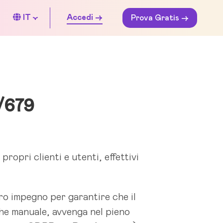
IT
Accedi ->
Prova Gratis ->
6/679
ropri clienti e utenti, effettivi
tro impegno per garantire che il
che manuale, avvenga nel pieno