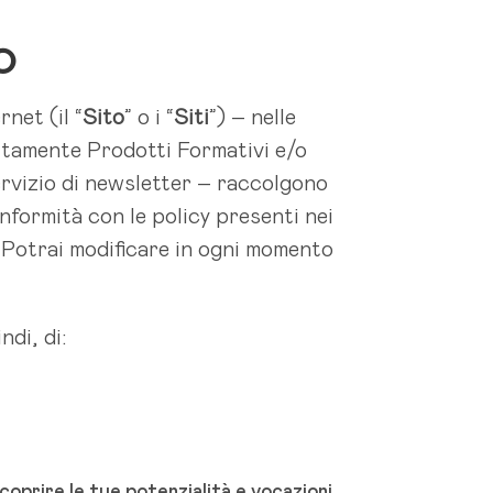
O
rnet (il “
Sito
” o i “
Siti
”) – nelle
tuitamente Prodotti Formativi e/o
 servizio di newsletter – raccolgono
nformità con le policy presenti nei
. Potrai modificare in ogni momento
ndi, di:
oprire le tue potenzialità e vocazioni