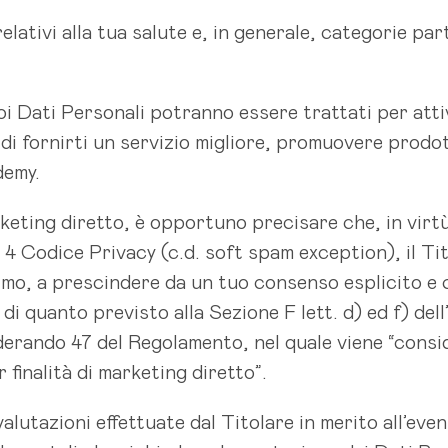
lativi alla tua salute e, in generale, categorie part
 tuoi Dati Personali potranno essere trattati per att
e di fornirti un servizio migliore, promuovere prodot
demy.
keting diretto, è opportuno precisare che, in virtù d
4 Codice Privacy (c.d. soft spam exception), il Tit
timo, a prescindere da un tuo consenso esplicito e
 di quanto previsto alla Sezione F lett. d) ed f) del
erando 47 del Regolamento, nel quale viene “consid
 finalità di marketing diretto”.
valutazioni effettuate dal Titolare in merito all’eve