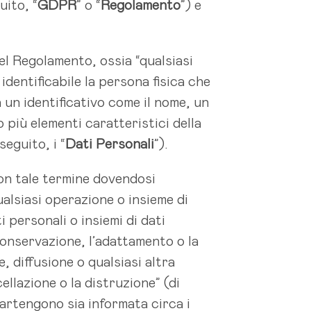
uito, “
GDPR
” o “
Regolamento
”) e
del Regolamento, ossia “qualsiasi
identificabile la persona fisica che
 un identificativo come il nome, un
o più elementi caratteristici della
seguito, i “
Dati Personali
”).
on tale termine dovendosi
ualsiasi operazione o insieme di
 personali o insiemi di dati
 conservazione, l’adattamento o la
, diffusione o qualsiasi altra
ellazione o la distruzione” (di
partengono sia informata circa i