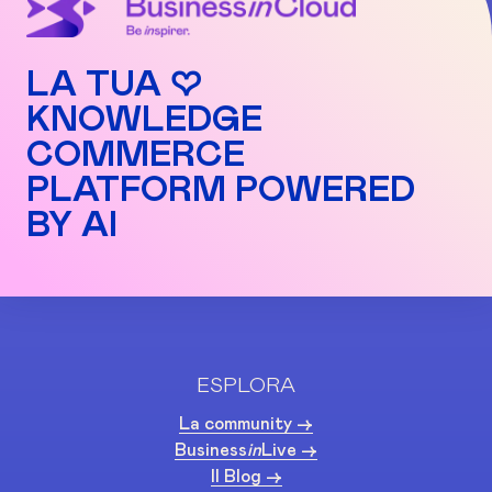
LA TUA ♡
KNOWLEDGE
COMMERCE
PLATFORM POWERED
BY AI
ESPLORA
La community ->
Business
in
Live ->
Il Blog ->