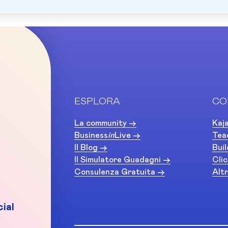
ESPLORA
CO
La community ->
Kaja
Business
in
Live ->
Tea
Il Blog ->
Buil
Il Simulatore Guadagni ->
Clic
Consulenza Gratuita ->
Altr
ial