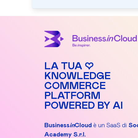
LA TUA ♡
KNOWLEDGE
COMMERCE
PLATFORM
POWERED BY AI
Business
in
Cloud
è un SaaS di
Soc
Academy S.r.l.