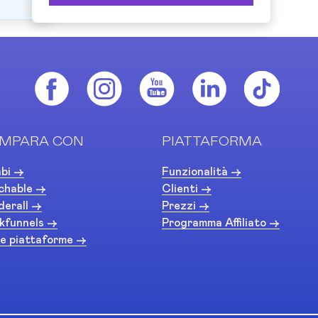
MPARA CON
PIATTAFORMA
bi ->
Funzionalità ->
chable ->
Clienti ->
derall ->
Prezzi ->
kfunnels ->
Programma Affiliato ->
e piattaforme ->