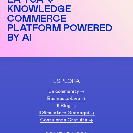
LA TUA ♡
KNOWLEDGE
COMMERCE
PLATFORM POWERED
BY AI
ESPLORA
La community ->
Business
in
Live ->
Il Blog ->
Il Simulatore Guadagni ->
Consulenza Gratuita ->