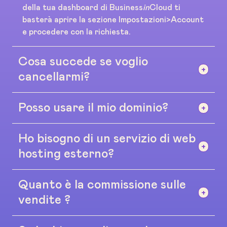
della tua dashboard di Business
in
Cloud ti
basterà aprire la sezione Impostazioni>Account
e procedere con la richiesta.
Cosa succede se voglio
cancellarmi?
Posso usare il mio dominio?
Nessun problema, non esistono contratti o
accordi a lungo termine. Se la piattaforma non
fa per te puoi cancellarti dalla tua dashboard in
Ho bisogno di un servizio di web
Sì, puoi utilizzare il tuo dominio. Se non hai un
qualsiasi momento senza darci spiegazioni
dominio te ne forniremo noi uno gratuito sulla
hosting esterno?
andando su Impostazioni>Account.
nostra piattaforma www.businessincloud.co (ad
esempio: iltuodominio.businessincloud.co)
Quanto è la commissione sulle
No. Tutti i piani includono uno spazio sicuro e
illimitato per i tuoi contenuti digitali.
vendite ?
Utilizziamo Amazon Web Services come servizio
di storage, uno dei migliori e più sicuri servizi di