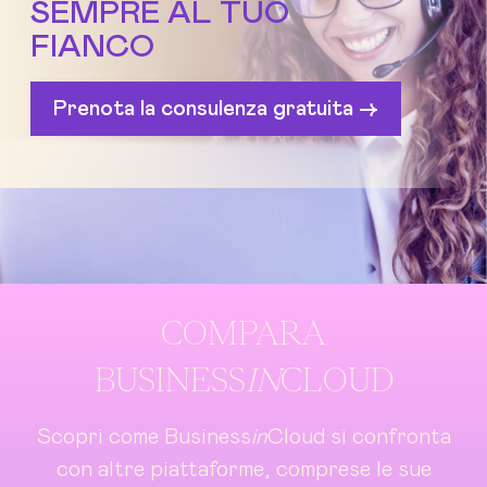
SEMPRE AL TUO
FIANCO
Prenota la consulenza gratuita ->
COMPARA
BUSINESS
IN
CLOUD
Scopri come Business
in
Cloud si confronta
con altre piattaforme, comprese le sue