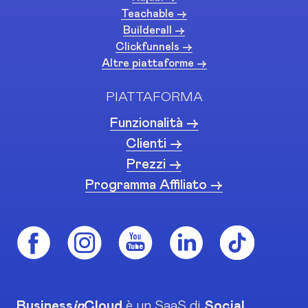
Teachable ->
Builderall ->
Clickfunnels ->
Altre piattaforme ->
PIATTAFORMA
Funzionalità ->
Clienti ->
Prezzi ->
Programma Affiliato ->
Business
in
Cloud
è un SaaS di
Social