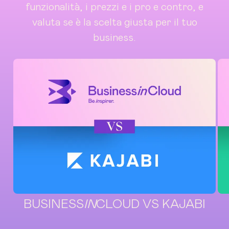
funzionalità, i prezzi e i pro e contro, e
valuta se è la scelta giusta per il tuo
business.
BUSINESS
IN
CLOUD VS KAJABI