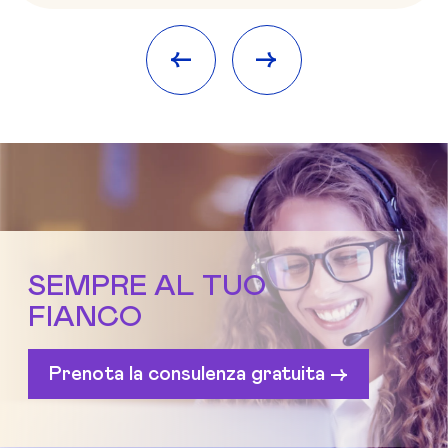
<-
->
SEMPRE AL TUO
FIANCO
Prenota la consulenza gratuita ->