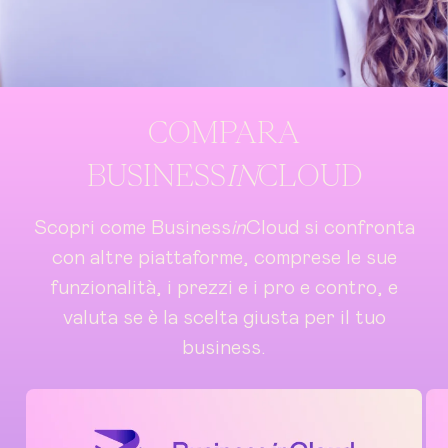
COMPARA
BUSINESS
IN
CLOUD
Scopri come Business
in
Cloud si confronta
con altre piattaforme, comprese le sue
funzionalità, i prezzi e i pro e contro, e
valuta se è la scelta giusta per il tuo
business.