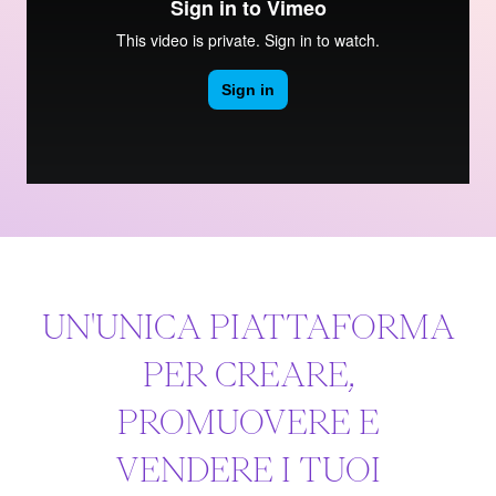
UN'UNICA PIATTAFORMA
PER CREARE,
PROMUOVERE E
VENDERE I TUOI