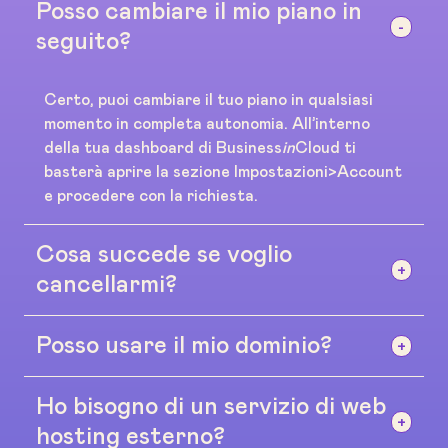
Posso cambiare il mio piano in
seguito?
Certo, puoi cambiare il tuo piano in qualsiasi
momento in completa autonomia. All’interno
della tua dashboard di Business
in
Cloud ti
basterà aprire la sezione Impostazioni>Account
e procedere con la richiesta.
Cosa succede se voglio
cancellarmi?
Posso usare il mio dominio?
Nessun problema, non esistono contratti o
accordi a lungo termine. Se la piattaforma non
fa per te puoi cancellarti dalla tua dashboard in
Ho bisogno di un servizio di web
Sì, puoi utilizzare il tuo dominio. Se non hai un
qualsiasi momento senza darci spiegazioni
dominio te ne forniremo noi uno gratuito sulla
hosting esterno?
andando su Impostazioni>Account.