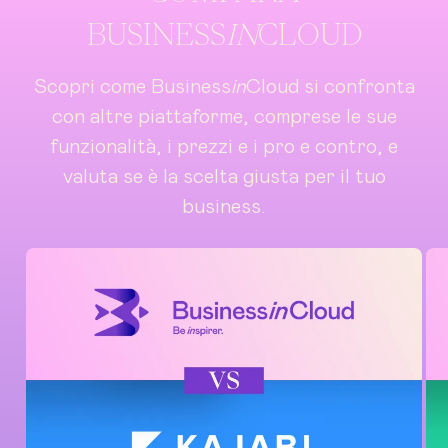
BUSINESS
IN
CLOUD
Scopri come Business
in
Cloud si confronta
con altre piattaforme, comprese le sue
funzionalità, i prezzi e i pro e contro, e
valuta se è la scelta giusta per il tuo
business.