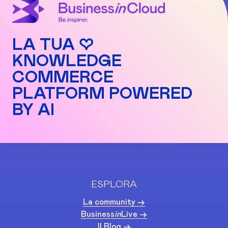
LA TUA ♡
KNOWLEDGE
COMMERCE
PLATFORM POWERED
BY AI
ESPLORA
La community ->
Business
in
Live ->
Il Blog ->