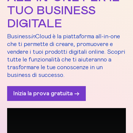
TUO BUSINESS
DIGITALE
Business
in
Cloud è la piattaforma all-in-one
che ti permette di creare, promuovere e
vendere i tuoi prodotti digitali online. Scopri
tutte le funzionalità che ti aiuteranno a
trasformare le tue conoscenze in un
business di successo.
Inizia la prova gratuita ->