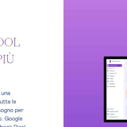
TOOL
PIÙ
n una
utte le
isogno per
s: Google