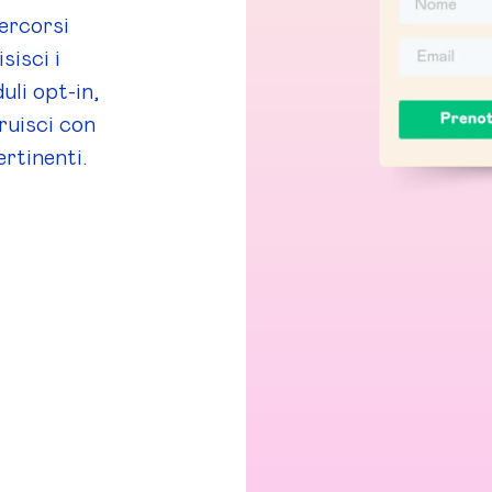
percorsi
sisci i
uli opt-in,
truisci con
ertinenti.