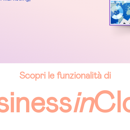
Scopri le funzionalità di
siness
in
Cl