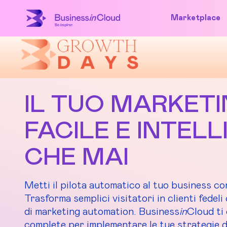
Marketplace
IL TUO MARKETI
FACILE E INTEL
CHE MAI
Metti il pilota automatico al tuo business co
Trasforma semplici visitatori in clienti fedeli
di marketing automation. Business
in
Cloud ti 
complete per implementare le tue strategie d