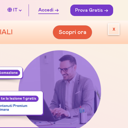
IT
Accedi ->
Prova Gratis ->
x
IALI
Scopri ora