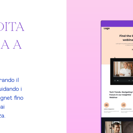
DITA
A A
rando il
uidando i
gnet fino
ai
za.