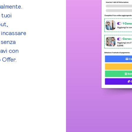
ualmente.
 tuoi
out,
 incassare
i senza
avi con
 Offer.