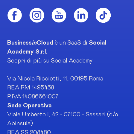
Business
in
Cloud
è un SaaS di
Social
Academy S.r.l.
Scopri di più su Social Academy
Via Nicola Ricciotti, 11, 00195 Roma
REA RM 1495438
P.IVA 14086661007
Sede Operativa
Viale Umberto I, 42 - 07100 - Sassari (c/o
Abinsula)
REA SS 208480