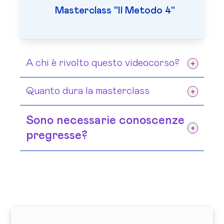
Masterclass "Il Metodo 4"
A chi è rivolto questo videocorso?
A chiunque desideri migliorare la
Quanto dura la masterclass
propria alimentazione senza seguire
La masterclass è composta da 5
diete restrittive.
Sono necessarie conoscenze
capitoli per un totale di 40 minuti.
pregresse?
No, il corso è adatto a tutti,
indipendentemente dal livello di
esperienza.