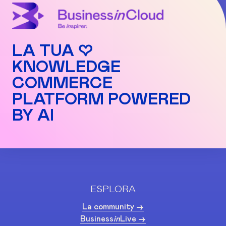
LA TUA ♡
KNOWLEDGE
COMMERCE
PLATFORM POWERED
BY AI
ESPLORA
La community ->
Business
in
Live ->