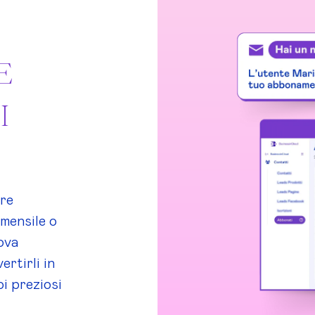
E
I
are
 mensile o
ova
ertirli in
oi preziosi