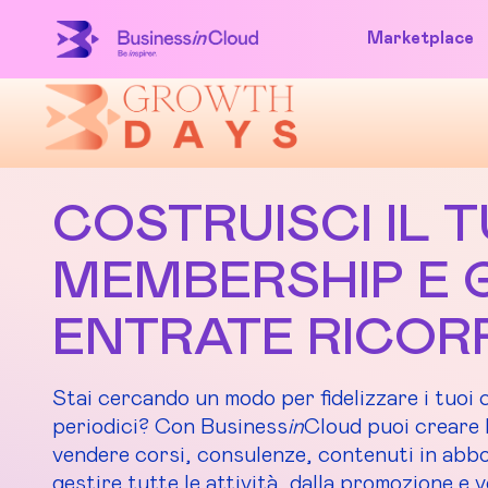
Marketplace
COSTRUISCI IL 
MEMBERSHIP E 
ENTRATE RICOR
Stai cercando un modo per fidelizzare i tuoi 
periodici? Con Business
in
Cloud puoi creare 
vendere corsi, consulenze, contenuti in abb
gestire tutte le attività, dalla promozione e v