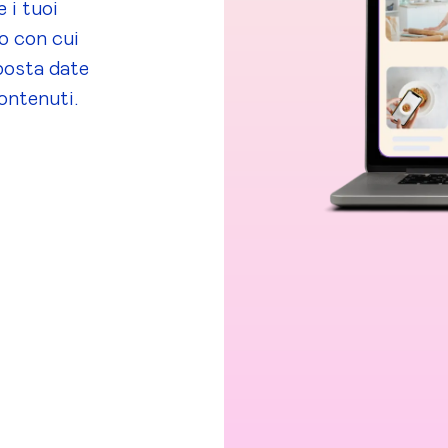
 i tuoi
mo con cui
mposta date
ontenuti.