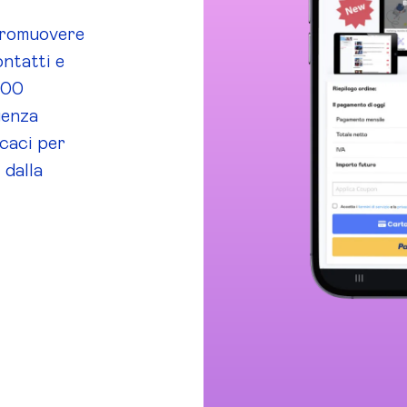
promuovere
ntatti e
 300
genza
icaci per
 dalla