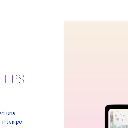
HIPS
 ad una
 il tempo