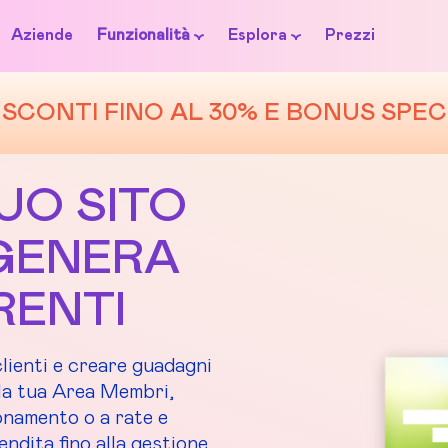
Aziende
Funzionalità
Esplora
Prezzi
SCONTI FINO AL 30% E BONUS SPEC
TUO SITO
GENERA
RENTI
clienti e creare guadagni
la tua Area Membri,
onamento o a rate e
endita fino alla gestione