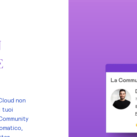
N
E
Cloud non
i tuoi
e Community
tomatico,