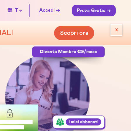
IT
Accedi ->
Prova Gratis ->
x
IALI
Scopri ora