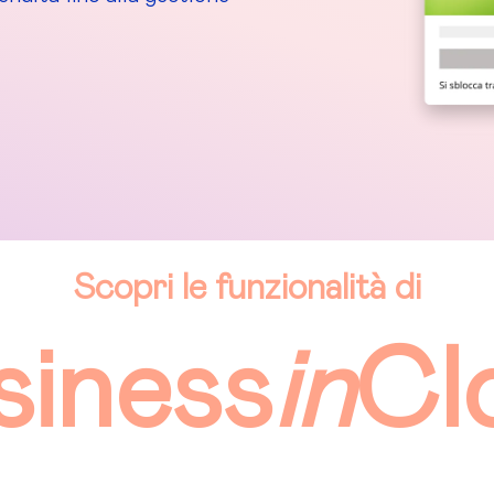
Scopri le funzionalità di
siness
in
Cl