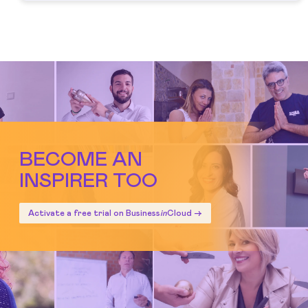
BECOME AN
INSPIRER TOO
Activate a free trial on Business
in
Cloud ->