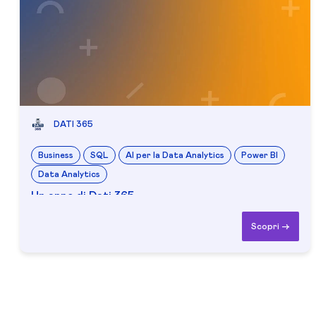
DATI 365
Business
SQL
AI per la Data Analytics
Power BI
Data Analytics
Un anno di Dati 365
Scopri ->