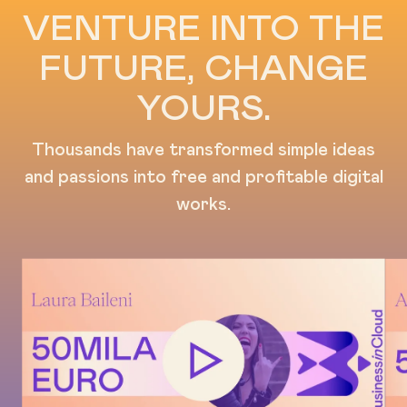
VENTURE INTO THE
FUTURE, CHANGE
YOURS.
Thousands have transformed simple ideas
and passions into free and profitable digital
works.