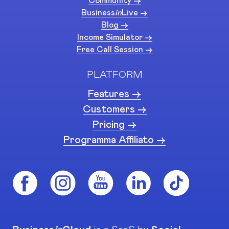
Community ->
Business
in
Live ->
Blog ->
Income Simulator ->
Free Call Session ->
PLATFORM
Features ->
Customers ->
Pricing ->
Programma Affiliato ->