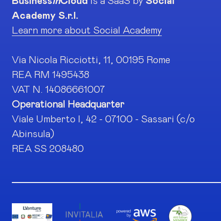
Business
in
Cloud
is a SaaS by
Social
Academy S.r.l.
Learn more about Social Academy
Via Nicola Ricciotti, 11, 00195 Rome
REA RM 1495438
VAT N. 14086661007
Operational Headquarter
Viale Umberto I, 42 - 07100 - Sassari (c/o
Abinsula)
REA SS 208480