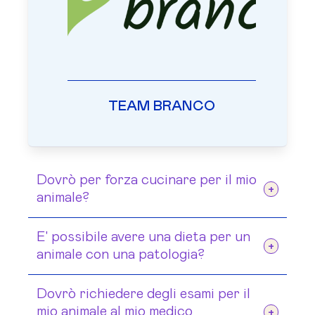
TEAM BRANCO
Dovrò per forza cucinare per il mio
animale?
No, se le tue necessità sono di avere
E' possibile avere una dieta per un
una dieta con prodotti commerciali, se
animale con una patologia?
la situazione lo permette, sarà
Certo. Se necessario la Dottoressa si
Dovrò richiedere degli esami per il
preparato un piano con prodotti
porrà in contatto con il medico
mio animale al mio medico