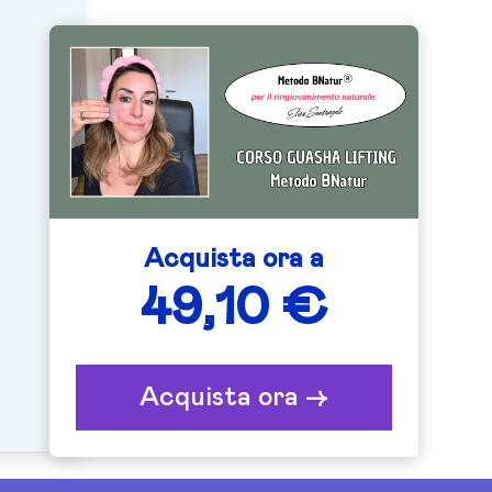
Acquista ora a
49,10 €
Acquista ora ->