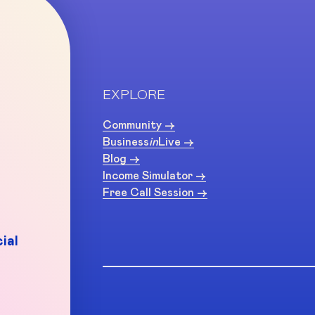
EXPLORE
Community ->
Business
in
Live ->
Blog ->
Income Simulator ->
Free Call Session ->
ial