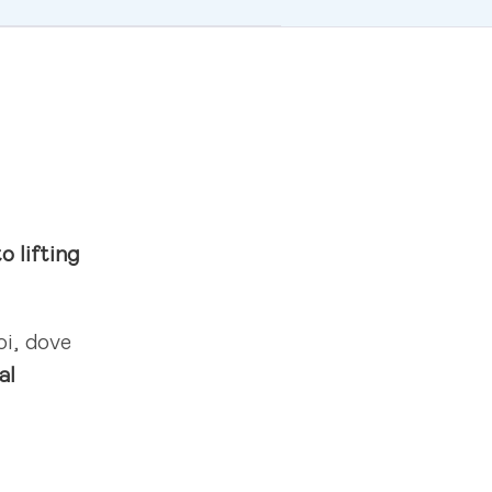
to lifting
oi, dove
al