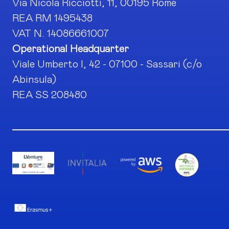
Via Nicola Ricciotti, 11, 00195 Rome
REA RM 1495438
VAT N. 14086661007
Operational Headquarter
Viale Umberto I, 42 - 07100 - Sassari (c/o
Abinsula)
REA SS 208480