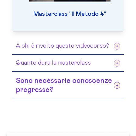
Masterclass "Il Metodo 4"
A chi è rivolto questo videocorso?
A chiunque desideri migliorare la
Quanto dura la masterclass
propria alimentazione senza seguire
La masterclass è composta da 5
diete restrittive.
Sono necessarie conoscenze
capitoli per un totale di 40 minuti.
pregresse?
No, il corso è adatto a tutti,
indipendentemente dal livello di
esperienza.