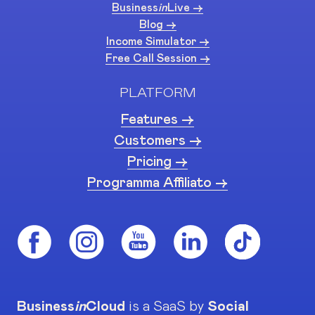
Business
in
Live ->
Blog ->
Income Simulator ->
Free Call Session ->
PLATFORM
Features ->
Customers ->
Pricing ->
Programma Affiliato ->
Business
in
Cloud
is a SaaS by
Social