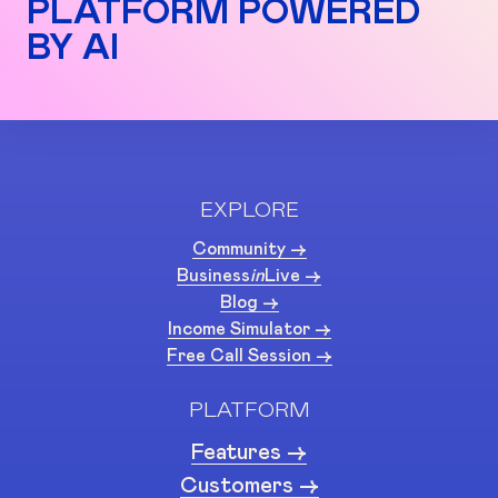
PLATFORM POWERED
BY AI
EXPLORE
Community ->
Business
in
Live ->
Blog ->
Income Simulator ->
Free Call Session ->
PLATFORM
Features ->
Customers ->