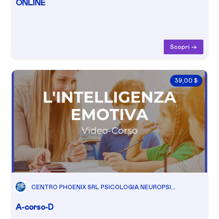
ONLINE
Scopri ->
39,00 $
CENTRO PHOENIX SRL PSICOLOGIA NEUROPSI...
A-corso-D