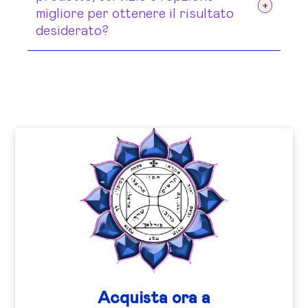
migliore per ottenere il risultato
raggiungere al tuo target]
desiderato?
[elenca le conseguenze postitive che
questo Beneficio permette di
raggiungere al tuo target]
Acquista ora a