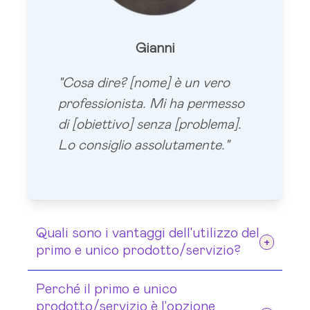
Gianni
"Cosa dire? [
nome
] è un vero
professionista. Mi ha permesso
di [
obiettivo
] senza [
problema
].
Lo consiglio assolutamente."
Quali sono i vantaggi dell'utilizzo del
primo e unico prodotto/servizio?
[elenca le conseguenze postitive che
Perché il primo e unico
questo Beneficio permette di
prodotto/servizio è l'opzione