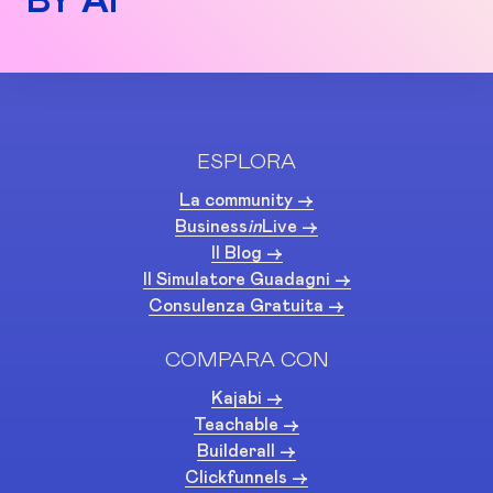
BY AI
ESPLORA
La community ->
Business
in
Live ->
Il Blog ->
Il Simulatore Guadagni ->
Consulenza Gratuita ->
COMPARA CON
Kajabi ->
Teachable ->
Builderall ->
Clickfunnels ->