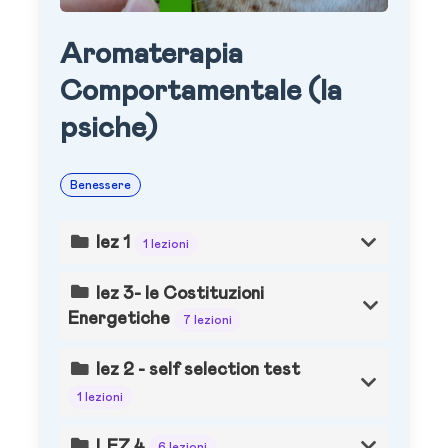
Aromaterapia
Comportamentale (la
psiche)
Benessere
lez 1
1 lezioni
lez 3- le Costituzioni
Energetiche
7 lezioni
lez 2 - self selection test
1 lezioni
LEZ 4
6 lezioni