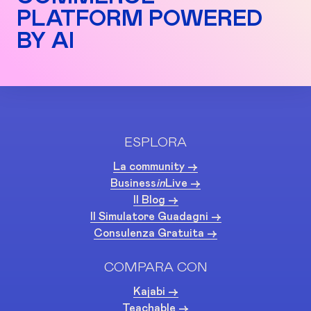
PLATFORM POWERED
BY AI
ESPLORA
La community ->
Business
in
Live ->
Il Blog ->
Il Simulatore Guadagni ->
Consulenza Gratuita ->
COMPARA CON
Kajabi ->
Teachable ->