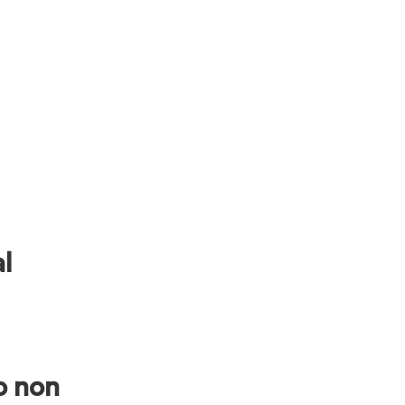
l
o non