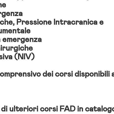
he
rgenza
he, Pressione Intracranica e
rumentale
in emergenza
irurgiche
asiva (NIV)
omprensivo dei corsi disponibili a
di ulteriori corsi FAD in catalog