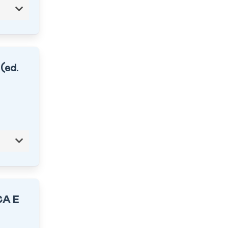
 (ed.
CA E