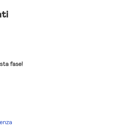
ti
ta fase!
senza