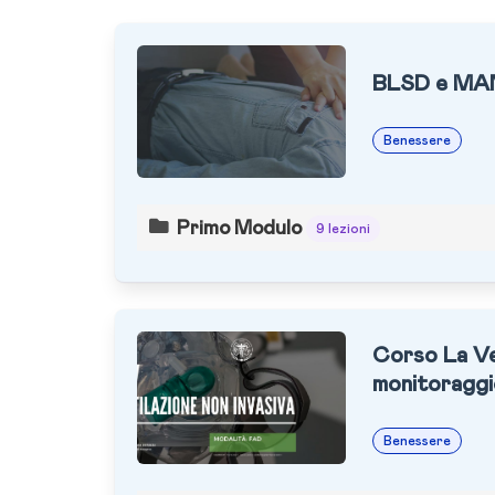
BLSD e MA
Benessere
Primo Modulo
9 lezioni
Corso La Ven
monitoraggi
Benessere