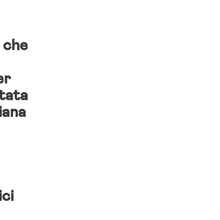
che
er
tata
iana
ici