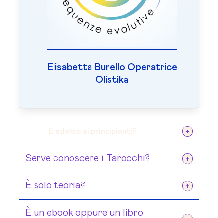
Elisabetta Burello Operatrice
Olistika
È adatto ai principianti?
Sì. È stato scritto proprio per
Serve conoscere i Tarocchi?
accompagnare chi parte dalle basi.
No
È solo teoria?
No.
È un ebook oppure un libro