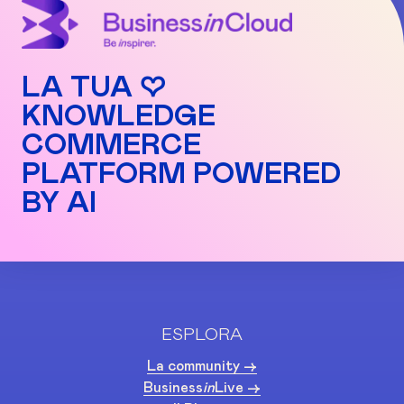
LA TUA ♡
KNOWLEDGE
COMMERCE
PLATFORM POWERED
BY AI
ESPLORA
La community ->
Business
in
Live ->