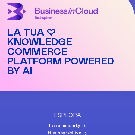
LA TUA ♡
KNOWLEDGE
COMMERCE
PLATFORM POWERED
BY AI
ESPLORA
La community ->
Business
in
Live ->