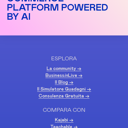
PLATFORM POWERED
BY AI
ESPLORA
La community ->
Business
in
Live ->
Il Blog ->
Il Simulatore Guadagni ->
Consulenza Gratuita ->
COMPARA CON
Kajabi ->
Teachable ->