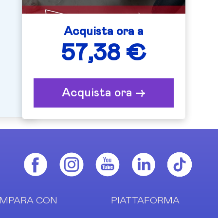
Acquista ora a
57,38 €
Acquista ora ->
MPARA CON
PIATTAFORMA