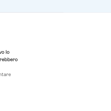
vo lo
otrebbero
ntare