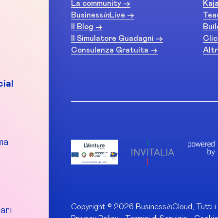
La community ->
Kaja
Business
in
Live ->
Tea
Il Blog ->
Buil
Il Simulatore Guadagni ->
Clic
Consulenza Gratuita ->
Altr
ial
ma
Copyright © 2026 Business
in
Cloud, Tutti i 
ari