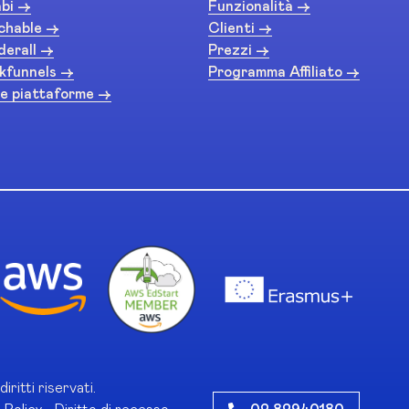
bi ->
Funzionalità ->
chable ->
Clienti ->
derall ->
Prezzi ->
kfunnels ->
Programma Affiliato ->
e piattaforme ->
diritti riservati.