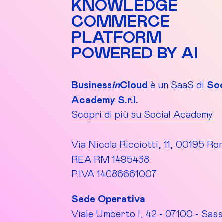
KNOWLEDGE
COMMERCE
PLATFORM
POWERED BY AI
Business
in
Cloud
è un SaaS di
Soc
Academy S.r.l.
Scopri di più su Social Academy
Via Nicola Ricciotti, 11, 00195 Ro
REA RM 1495438
P.IVA 14086661007
Sede Operativa
Viale Umberto I, 42 - 07100 - Sass