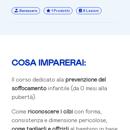
Benessere
1 Prodotti
9 Lezioni
COSA IMPARERAI:
Il corso dedicato ala
prevenzione del
soffocamento
infantile (da 0 mesi alla
pubertà).
Come
riconoscere i cibi
con forma,
consistenza e dimensione pericolose,
come tagliarli e offrirli
al bambino in base