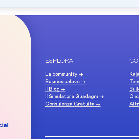
ESPLORA
CO
La community ->
Kaja
Business
in
Live ->
Tea
Il Blog ->
Buil
Il Simulatore Guadagni ->
Clic
Consulenza Gratuita ->
Altr
ial