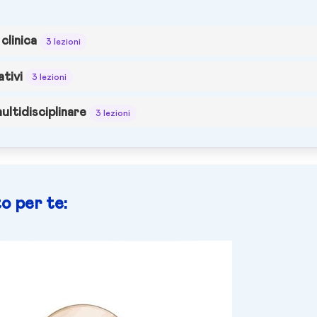
clinica
3 lezioni
ativi
3 lezioni
ultidisciplinare
3 lezioni
o per te: