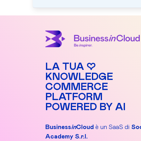
LA TUA ♡
KNOWLEDGE
COMMERCE
PLATFORM
POWERED BY AI
Business
in
Cloud
è un SaaS di
Soc
Academy S.r.l.