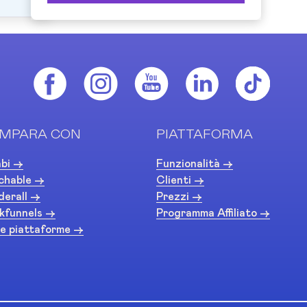
MPARA CON
PIATTAFORMA
bi ->
Funzionalità ->
chable ->
Clienti ->
derall ->
Prezzi ->
kfunnels ->
Programma Affiliato ->
e piattaforme ->