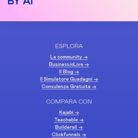
BY AI
ESPLORA
La community ->
Business
in
Live ->
Il Blog ->
Il Simulatore Guadagni ->
Consulenza Gratuita ->
COMPARA CON
Kajabi ->
Teachable ->
Builderall ->
Clickfunnels ->