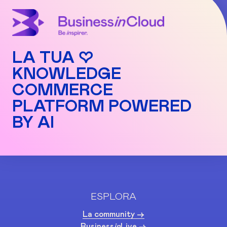
LA TUA ♡
KNOWLEDGE
COMMERCE
PLATFORM POWERED
BY AI
ESPLORA
La community ->
Business
in
Live ->