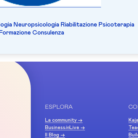
ogia Neuropsicologia Riabilitazione Psicoterapia
Formazione Consulenza
ESPLORA
CO
La community ->
Kaja
Business
in
Live ->
Tea
Il Blog ->
Buil