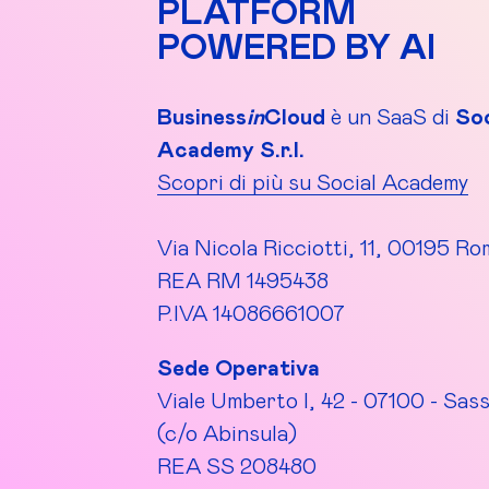
PLATFORM
POWERED BY AI
Business
in
Cloud
è un SaaS di
Soc
Academy S.r.l.
Scopri di più su Social Academy
Via Nicola Ricciotti, 11, 00195 Ro
REA RM 1495438
P.IVA 14086661007
Sede Operativa
Viale Umberto I, 42 - 07100 - Sass
(c/o Abinsula)
REA SS 208480