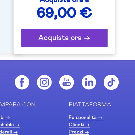
Acquista ora a
69,00 €
Acquista ora ->
MPARA CON
PIATTAFORMA
bi ->
Funzionalità ->
chable ->
Clienti ->
derall ->
Prezzi ->