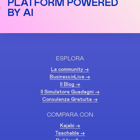
PLATFORM POWERED
BY AI
ESPLORA
La community ->
Business
in
Live ->
Il Blog ->
Il Simulatore Guadagni ->
Consulenza Gratuita ->
COMPARA CON
Kajabi ->
Teachable ->