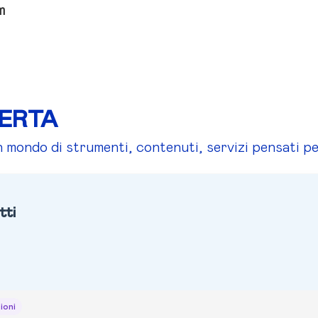
m
FERTA
n mondo di strumenti, contenuti, servizi pensati pe
tti
zioni