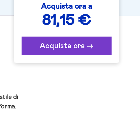
Acquista ora a
81,15 €
Acquista ora ->
tile di
forma.