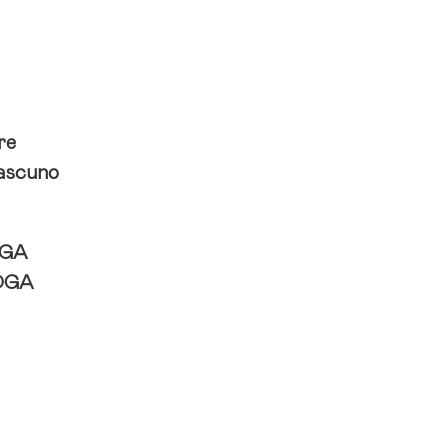
re
ciascuno
OGA
OGA