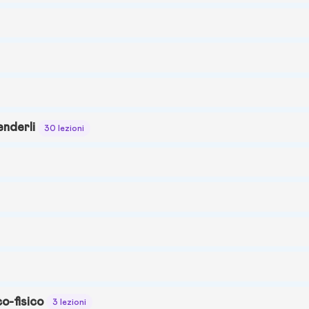
enderli
30 lezioni
o-fisico
3 lezioni