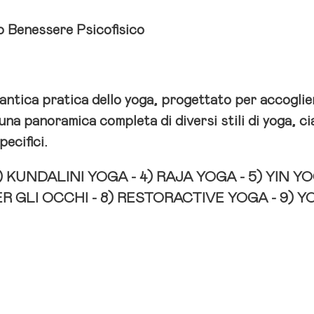
uo Benessere Psicofisico
l'antica pratica dello yoga, progettato per accoglie
re una panoramica completa di diversi stili di yoga, 
ecifici.
)
KUNDALINI YOGA -
4)
RAJA YOGA -
5)
YIN Y
R GLI OCCHI -
8)
RESTORACTIVE YOGA -
9)
Y