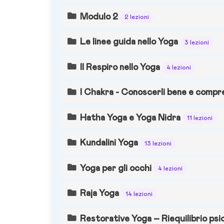
Modulo 2
2 lezioni
Le linee guida nello Yoga
3 lezioni
Il Respiro nello Yoga
4 lezioni
I Chakra - Conoscerli bene e compr
Hatha Yoga e Yoga Nidra
11 lezioni
Kundalini Yoga
13 lezioni
Yoga per gli occhi
4 lezioni
Raja Yoga
14 lezioni
Restorative Yoga – Riequilibrio psic