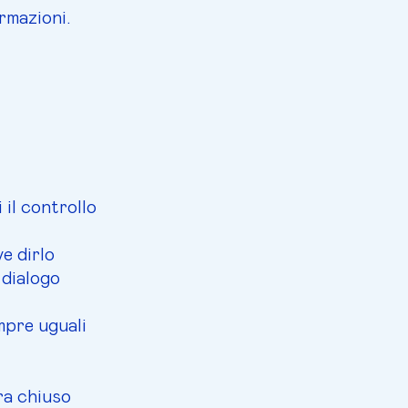
rmazioni.
 il controllo
e dirlo
 dialogo
mpre uguali
ra chiuso