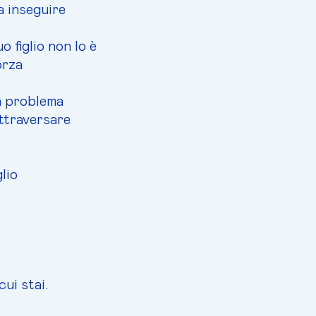
a inseguire
 figlio non lo è
orza
n problema
ttraversare
lio
ui stai.