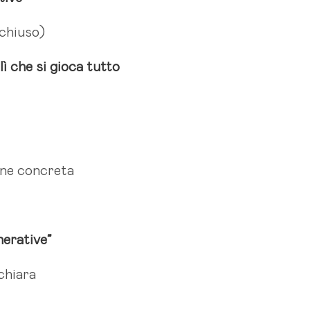
 chiuso)
 lì che si gioca tutto
ione concreta
nerative”
 chiara