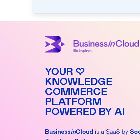
YOUR ♡
KNOWLEDGE
COMMERCE
PLATFORM
POWERED BY AI
Business
in
Cloud
is a SaaS by
Soc