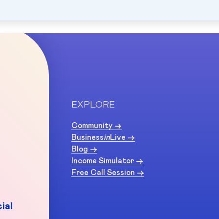
EXPLORE
Community ->
Business
in
Live ->
Blog ->
Income Simulator ->
Free Call Session ->
ial