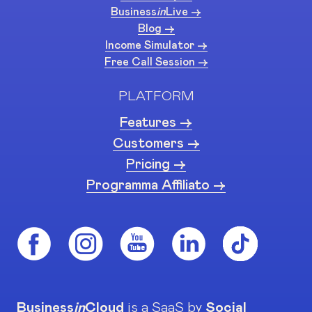
Business
in
Live ->
Blog ->
Income Simulator ->
Free Call Session ->
PLATFORM
Features ->
Customers ->
Pricing ->
Programma Affiliato ->
Business
in
Cloud
is a SaaS by
Social