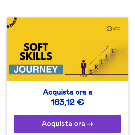
di guadagnare punti che
certificati sui social media per
contribuiscono alla mappatura delle
arricchire il tuo Curriculum Vitae e
tue competenze e all'ottenimento di
mostrare il tuo impegno nello sviluppo
badge nel tuo profilo
delle soft skills.
Acquista ora a
163,12 €
Acquista ora ->