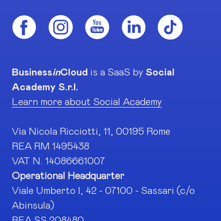
Business
in
Cloud
is a SaaS by
Social
Academy S.r.l.
Learn more about Social Academy
Via Nicola Ricciotti, 11, 00195 Rome
REA RM 1495438
VAT N. 14086661007
Operational Headquarter
Viale Umberto I, 42 - 07100 - Sassari (c/o
Abinsula)
REA SS 208480