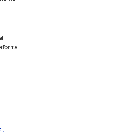
el
taforma
i,