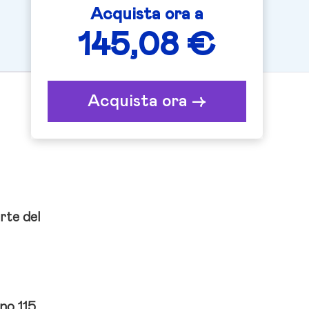
Acquista ora a
145,08 €
Acquista ora ->
rte del
no 115