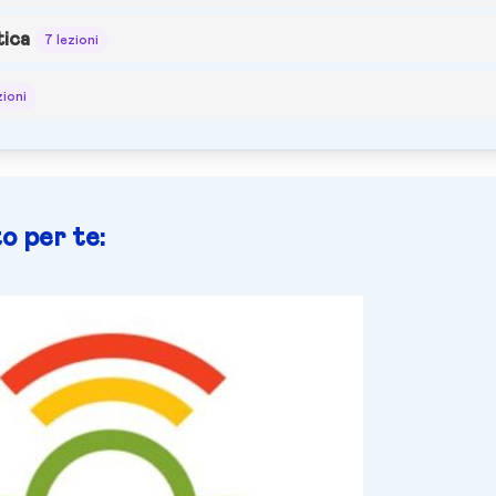
ica
7 lezioni
zioni
o per te: