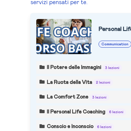
servizi pensati per te.
Personal Li
Communication
Il Potere delle Immagini
3 lezioni
La Ruota della Vita
2 lezioni
La Comfort Zone
3 lezioni
Il Personal Life Coaching
6 lezioni
Conscio e Inconscio
6 lezioni