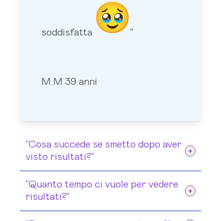
soddisfatta
"
M.M 39 anni
"Cosa succede se smetto dopo aver
visto risultati?"
Come in palestra.Se smetti di allenarti,
"Quanto tempo ci vuole per vedere
i muscoli tornano deboli.Ma hai due
risultati?"
vantaggi: