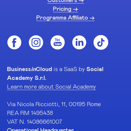
Customers ->
Pricing ->
Programma Affiliato ->
Business
in
Cloud
is a SaaS by
Social
Academy S.r.l.
Learn more about Social Academy
Via Nicola Ricciotti, 11, 00195 Rome
REA RM 1495438
VAT N. 14086661007
Operational Headquarter