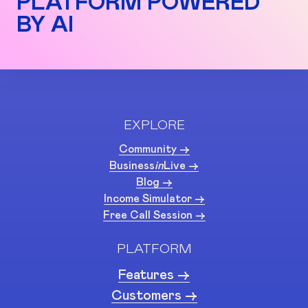
PLATFORM POWERED
BY AI
EXPLORE
Community ->
Business
in
Live ->
Blog ->
Income Simulator ->
Free Call Session ->
PLATFORM
Features ->
Customers ->