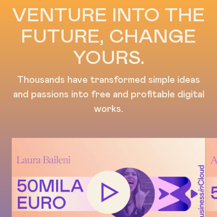
VENTURE INTO THE
FUTURE, CHANGE
YOURS.
Thousands have transformed simple ideas
and passions into free and profitable digital
works.