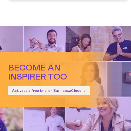
BECOME AN
INSPIRER TOO
Activate a free trial on Business
in
Cloud ->