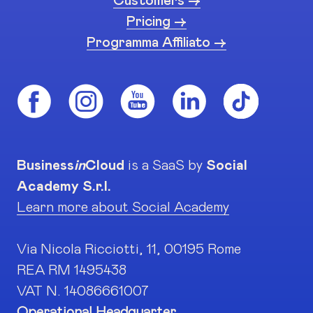
Customers ->
Pricing ->
Programma Affiliato ->
Business
in
Cloud
is a SaaS by
Social
Academy S.r.l.
Learn more about Social Academy
Via Nicola Ricciotti, 11, 00195 Rome
REA RM 1495438
VAT N. 14086661007
Operational Headquarter