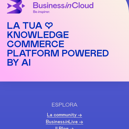
LA TUA ♡
KNOWLEDGE
COMMERCE
PLATFORM POWERED
BY AI
ESPLORA
La community ->
Business
in
Live ->
Il Blog ->