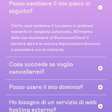
Posso cambiare il mio piano in
seguito?
Certo, puoi cambiare il tuo piano in qualsiasi
momento in completa autonomia. All’interno
della tua dashboard di Business
in
Cloud ti
basterà aprire la sezione Impostazioni>Account
e procedere con la richiesta.
Cosa succede se voglio
cancellarmi?
Posso usare il mio dominio?
Nessun problema, non esistono contratti o
accordi a lungo termine. Se la piattaforma non
fa per te puoi cancellarti dalla tua dashboard in
Ho bisogno di un servizio di web
Sì, puoi utilizzare il tuo dominio. Se non hai un
qualsiasi momento senza darci spiegazioni
dominio te ne forniremo noi uno gratuito sulla
hosting esterno?
andando su Impostazioni>Account.