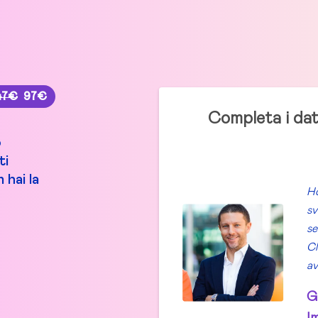
47€
97€
Completa i dati
o
ti
 hai la
Ho
sv
se
Cl
av
G
I