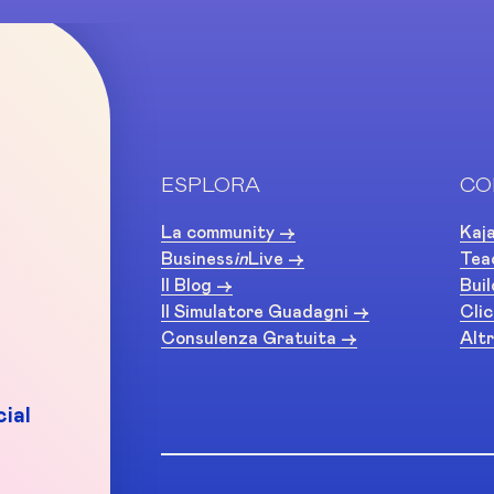
ESPLORA
CO
La community ->
Kaja
Business
in
Live ->
Tea
Il Blog ->
Buil
Il Simulatore Guadagni ->
Clic
Consulenza Gratuita ->
Altr
ial