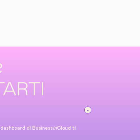
?
TARTI
a dashboard di Business
in
Cloud ti