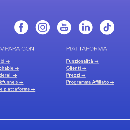
MPARA CON
PIATTAFORMA
bi ->
Funzionalità ->
chable ->
Clienti ->
derall ->
Prezzi ->
kfunnels ->
Programma Affiliato ->
e piattaforme ->