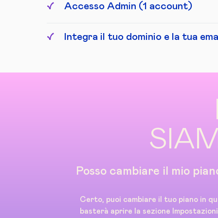
Accesso Admin (1 account)
Integra il tuo dominio e la tua ema
SIAM
Posso cambiare il mio pian
Certo, puoi cambiare il tuo piano in q
basterà aprire la sezione Impostazion