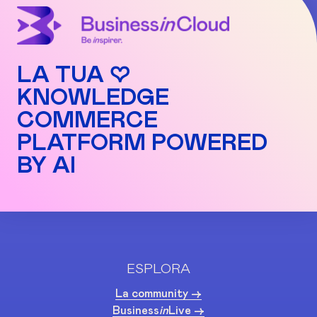
l’apprendimento.
attualmente attivo fino alla data del suo
rinnovo. In tale data il pagamento non verrà
processato e il tuo account verrà disattivato.
LA TUA ♡
KNOWLEDGE
COMMERCE
PLATFORM POWERED
BY AI
ESPLORA
La community ->
Business
in
Live ->