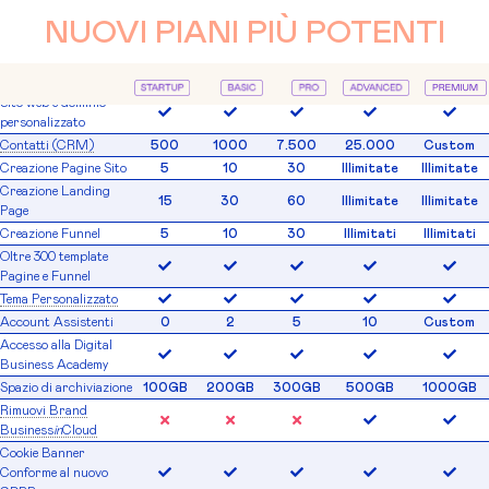
NUOVI PIANI PIÙ POTENTI
Sito web e dominio
personalizzato
Contatti (CRM)
500
1000
7.500
25.000
Custom
Creazione Pagine Sito
5
10
30
Illimitate
Illimitate
Creazione Landing
15
30
60
Illimitate
Illimitate
Page
Creazione Funnel
5
10
30
Illimitati
Illimitati
Oltre 300 template
Pagine e Funnel
Tema Personalizzato
Account Assistenti
0
2
5
10
Custom
Accesso alla Digital
Business Academy
Spazio di archiviazione
100GB
200GB
300GB
500GB
1000GB
Rimuovi Brand
Business
in
Cloud
Cookie Banner
Conforme al nuovo